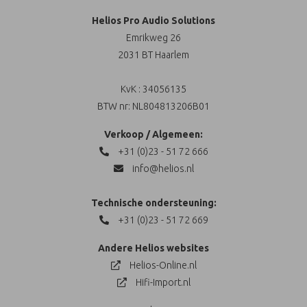
Helios Pro Audio Solutions
Emrikweg 26
2031 BT Haarlem
KvK : 34056135
BTW nr: NL804813206B01
Verkoop / Algemeen:
+31 (0)23 - 51 72 666
info@helios.nl
Technische ondersteuning:
+31 (0)23 - 51 72 669
Andere Helios websites
Helios-Online.nl
Hifi-Import.nl