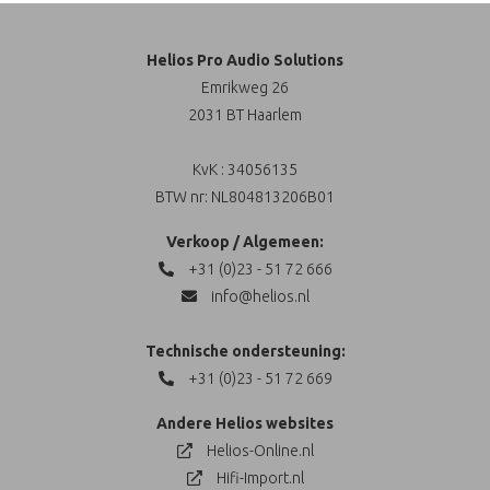
Helios Pro Audio Solutions
Emrikweg 26
2031 BT Haarlem
KvK : 34056135
BTW nr: NL804813206B01
Verkoop / Algemeen:
+31 (0)23 - 51 72 666
info@helios.nl
Technische ondersteuning:
+31 (0)23 - 51 72 669
Andere Helios websites
Helios-Online.nl
Hifi-Import.nl