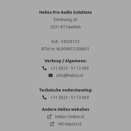
Helios Pro Audio Solutions
Emrikweg 26
2031 BT Haarlem
KvK : 34056135
BTW nr: NL804813206B01
Verkoop / Algemeen:
+31 (0)23 - 51 72 666
info@helios.nl
Technische ondersteuning:
+31 (0)23 - 51 72 669
Andere Helios websites
Helios-Online.nl
Hifi-Import.nl