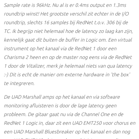
Sample rate is 96kHz. Nu al is er 0.4ms output en 1.3ms
roundtrip winst! Het grootste verschil zit echter in de I/O
roundtrip, slechts 16 samples bij RedNet t.o.v. 306 bij de
TC. Ik begrijp niet helemaal hoe de latency zo laag kan zijn,
kennelijk gaat dit buiten de buffer in Logic om. Een virtual
instrument op het kanaal via de RedNet 1 door een
Charisma 2 heen en op de master nog eens via de RedNet
1 door de Vitalizer, merk je helemaal niets van qua latency
:-) Dit is echt de manier om externe hardware in 'the box'
te integreren.
De UAD Marshall amps op het kanaal en via software
monitoring afluisteren is door de lage latency geen
probleem. De gitaar gaat nu via de Channel One en de
RedNet 1 Logic in, daar zit een UAD EMT250 voor chorus en
een UAD Marshall Bluesbreaker op het kanaal en dan nog