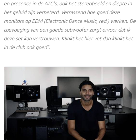
en presence in de ATC's, ook het stereobeeld en diepte in
het geluid zijn verbeterd. Verrassend hoe goed deze
monitors op EDM (Electronic Dance Music, red.) werken. De
toevoeging van een goede subwoofer zorgt ervoor dat ik
deze set kan vertrouwen. Klinkt het hier vet dan klinkt het
in de club ook goed"
.