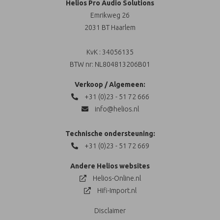
Helios Pro Audio Solutions
Emrikweg 26
2031 BT Haarlem
KvK : 34056135
BTW nr: NL804813206B01
Verkoop / Algemeen:
+31 (0)23 - 51 72 666
info@helios.nl
Technische ondersteuning:
+31 (0)23 - 51 72 669
Andere Helios websites
Helios-Online.nl
Hifi-Import.nl
Disclaimer