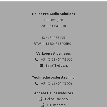
Helios Pro Audio Solutions
Emrikweg 26
2031 BT Haarlem
KvK : 34056135
BTW nr: NL804813206B01
Verkoop / Algemeen:
+31 (0)23 - 51 72 666
info@helios.nl
Technische ondersteuning:
+31 (0)23 - 51 72 669
Andere Helios websites
Helios-Online.nl
Hifi-Import.nl