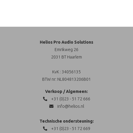
Helios Pro Audio Solutions
Emrikweg 26
2031 BT Haarlem
KvK : 34056135
BTW nr: NL804813206B01
Verkoop / Algemeen:
+31 (0)23 - 51 72 666
info@helios.nl
Technische ondersteuning:
+31 (0)23 - 51 72 669